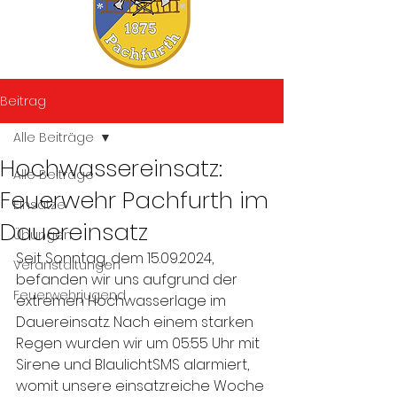
Beitrag
Alle Beiträge
Hochwassereinsatz:
Alle Beiträge
Feuerwehr Pachfurth im
Einsätze
Dauereinsatz
Übungen
Seit Sonntag, dem 15.09.2024, 
Veranstaltungen
befanden wir uns aufgrund der 
Feuerwehrjugend
extremen Hochwasserlage im 
Dauereinsatz. Nach einem starken 
Regen wurden wir um 05:55 Uhr mit 
Sirene und BlaulichtSMS alarmiert, 
womit unsere einsatzreiche Woche 