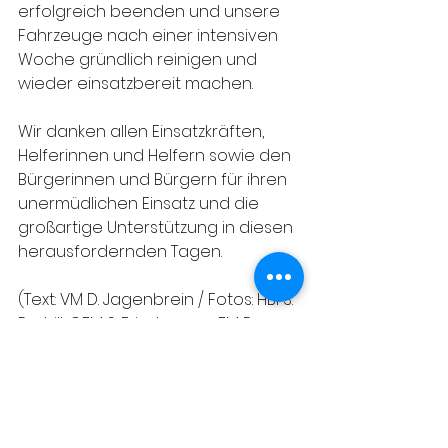
erfolgreich beenden und unsere 
Fahrzeuge nach einer intensiven 
Woche gründlich reinigen und 
wieder einsatzbereit machen.
Wir danken allen Einsatzkräften, 
Helferinnen und Helfern sowie den 
Bürgerinnen und Bürgern für ihren 
unermüdlichen Einsatz und die 
großartige Unterstützung in diesen 
herausfordernden Tagen.
(Text: VM D. Jagenbrein / Fotos: HBI S. 
Pschill, OFM S. Frischmann, FM P. 
Hübner, FM F. Hofmann, H. Nemeth)