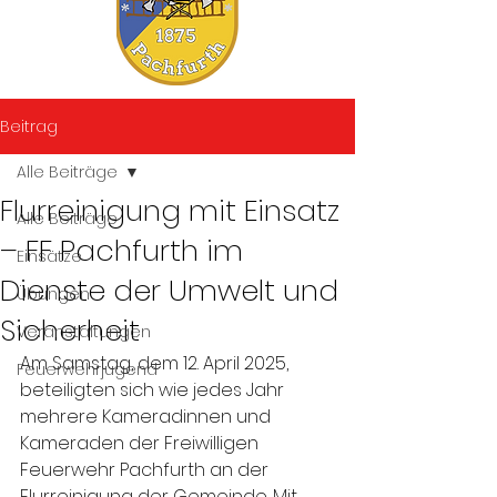
Beitrag
Alle Beiträge
Flurreinigung mit Einsatz
Alle Beiträge
– FF Pachfurth im
Einsätze
Dienste der Umwelt und
Übungen
Sicherheit
Veranstaltungen
Am Samstag, dem 12. April 2025, 
Feuerwehrjugend
beteiligten sich wie jedes Jahr 
mehrere Kameradinnen und 
Kameraden der Freiwilligen 
Feuerwehr Pachfurth an der 
Flurreinigung der Gemeinde. Mit 