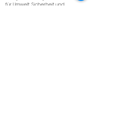
für Umwelt, Sicherheit und 
Ausbildung.
(Text: VM D. Jagenbrein / Fotos: HBI S. 
Pschill)