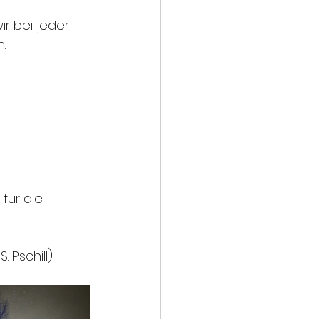
r bei jeder 
.
für die 
S. Pschill
)