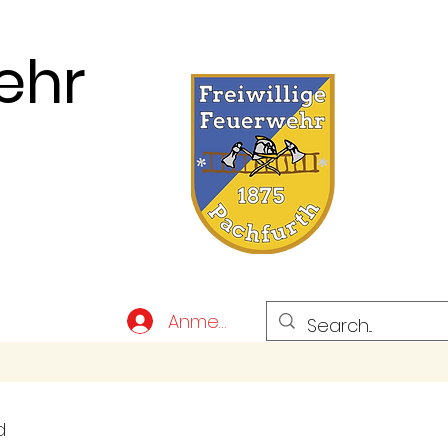
ehr
Anmelden
d