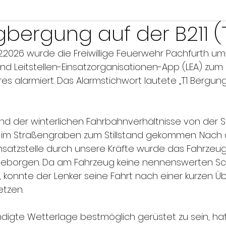
bergung auf der B211 (T
.2026 wurde die Freiwillige Feuerwehr Pachfurth um 
und 
Leitstellen-Einsatzorganisationen-App (LEA)
 zum 
es alarmiert. Das Alarmstichwort lautete „T1 Bergun
nd der winterlichen Fahrbahnverhältnisse von der S
m Straßengraben zum Stillstand gekommen. Nach 
nsatzstelle durch unsere Kräfte wurde das Fahrzeug 
eborgen. Da am Fahrzeug keine nennenswerten S
konnte der Lenker seine Fahrt nach einer kurzen Üb
etzen.
digte Wetterlage bestmöglich gerüstet zu sein, hat