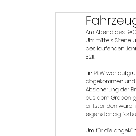
Fahrzeug
Am Abend des 19.02
Uhr mittels Sirene 
des laufenden Jahr
B211.
Ein PKW war aufgru
abgekommen und i
Absicherung der Ei
aus dem Graben g
entstanden waren, 
eigenständig forts
Um für die angekün