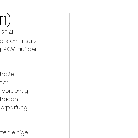
1)
20:41 
ersten Einsatz 
g-PKW“ auf der 
traße 
der 
vorsichtig 
chäden 
erprüfung  
ten einige 