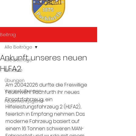
Beitrag
Alle Beiträge
Ankunft unseres neuen
Alle Beiträge
HLFA2
Einsätze
Übungen
Am 20.04.2026 durfte die Freiwillige 
Veranstaltungen
Feuerwehr Pachfurth ihr neues 
Einsatzfahrzeug, ein 
Feuerwehrjugend
Hilfeleistungsfahrzeug 2 (HLFA2), 
feierlich in Empfang nehmen. Das 
moderne Fahrzeug basiert auf 
einem 16 Tonnen schweren MAN-
Fahrgestell und wurde mit einem 