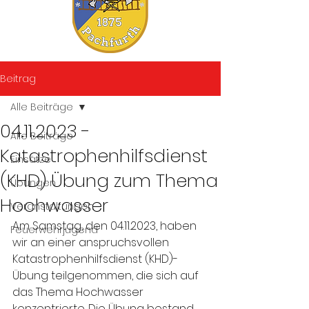
Beitrag
Alle Beiträge
04.11.2023 -
Alle Beiträge
Katastrophenhilfsdienst
Einsätze
(KHD) Übung zum Thema
Übungen
Hochwasser
Veranstaltungen
Am Samstag, den 04.11.2023, haben 
Feuerwehrjugend
wir an einer anspruchsvollen 
Katastrophenhilfsdienst (KHD)-
Übung teilgenommen, die sich auf 
das Thema Hochwasser 
konzentrierte. Die Übung bestand 