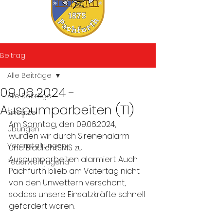
Beitrag
Alle Beiträge
09.06.2024 -
Alle Beiträge
Auspumparbeiten (T1)
Einsätze
Am Sonntag, den 09.06.2024, 
Übungen
wurden wir durch Sirenenalarm 
Veranstaltungen
und BlaulichtSMS zu 
Auspumparbeiten alarmiert. Auch 
Feuerwehrjugend
Pachfurth blieb am Vatertag nicht 
von den Unwettern verschont, 
sodass unsere Einsatzkräfte schnell 
gefordert waren.