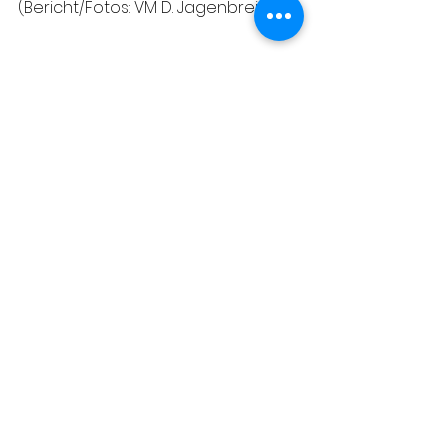
(Bericht/Fotos: VM D. Jagenbrein)
Einsätze
Freiwillige Feuerwehr Pachfurth