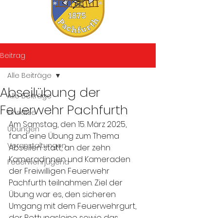
Beitrag
Alle Beiträge
Abseilübung der
Alle Beiträge
Feuerwehr Pachfurth
Einsätze
Am Samstag, den 15. März 2025, 
Übungen
fand eine Übung zum Thema 
Veranstaltungen
Abseilen statt, an der zehn 
Kameradinnen und Kameraden 
Feuerwehrjugend
der Freiwilligen Feuerwehr 
Pachfurth teilnahmen. Ziel der 
Übung war es, den sicheren 
Umgang mit dem Feuerwehrgurt, 
der Rettungsleine sowie das 